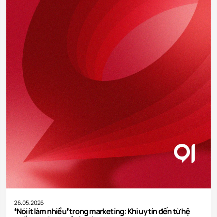
ặt Cookie
thiết (Necessary)
Luô
 website hoạt động ổn định và bảo mật. Không thu thập dữ liệu cá nhân.
 tích (Analytics)
g cáo (Marketing)
i hết
Lưu tùy chọn
Chấp nhận tất cả
26.05.2026
❛Nói ít làm nhiều❜ trong marketing: Khi uy tín đến từ hệ