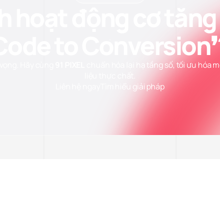
h hoạt động cơ tăng
Code to Conversion❜
 vọng. Hãy cùng
91 PIXEL
chuẩn hóa lại hạ tầng số, tối ưu hóa 
liệu thực chất.
Liên hệ ngay
Tìm hiểu giải pháp