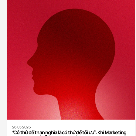
Cài đ
Cần 
Giúp
Phân
Quản
Từ chố
26.05.2026
❛Có thứ để than nghĩa là có thứ để tối ưu❜: Khi Marketing