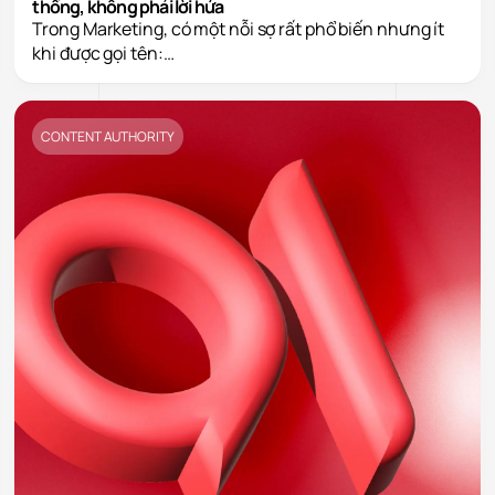
thống, không phải lời hứa
Trong Marketing, có một nỗi sợ rất phổ biến nhưng ít
khi được gọi tên:…
CONTENT AUTHORITY