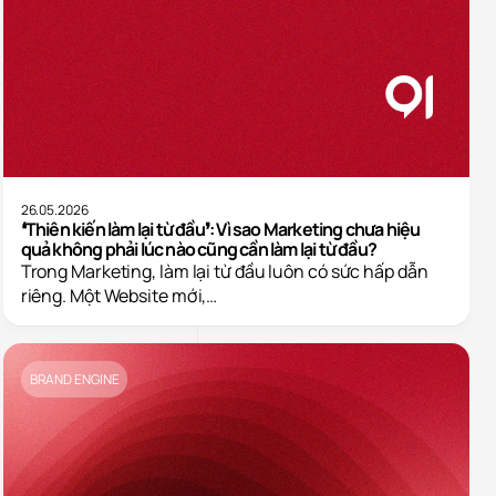
26.05.2026
❛Thiên kiến làm lại từ đầu❜: Vì sao Marketing chưa hiệu
quả không phải lúc nào cũng cần làm lại từ đầu?
Trong Marketing, làm lại từ đầu luôn có sức hấp dẫn
riêng. Một Website mới,…
BRAND ENGINE