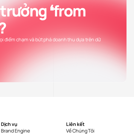
 trưởng ❛from
?
mọi điểm chạm và bứt phá doanh thu dựa trên dữ
Dịch vụ
Liên kết
Brand Engine
Về Chúng Tôi