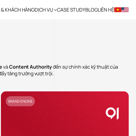
C & KHÁCH HÀNG
DỊCH VỤ
CASE STUDY
BLOG
LIÊN HỆ
e
và
Content Authority
đến sự chính xác kỹ thuật của
đẩy tăng trưởng vượt trội.
BRAND ENGINE