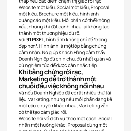
thấp nếu các điểm chạm thị giác rời rạc.
Website một kiểu, Social một kiểu, Proposal
một kiểu, Brochure một kiểu, hình ảnh
quảng cáo một kiểu. Mỗi phần có thể không
xấu, nhưng khi đặt cạnh nhau lại không tạo
thành một thương hiệu đủ rõ.
Với
91 PIXEL
, hình ảnh không chỉ để ❛trông
đẹp hơn❜. Hình ảnh là một lớp bằng chứng
cảm nhận. Nó giúp Khách Hàng cảm thấy
Doanh Nghiệp đủ chỉn chu, đủ nhất quán và
đủ nghiêm túc để được cân nhắc tiếp.
Khi bằng chứng rời rạc,
Marketing dễ trở thành một
chuỗi đầu việc không nối nhau
Và nếu Doanh Nghiệp đã có rất nhiều thứ tài
liệu Marketing, nhưng nếu mỗi phần đang kể
một câu chuyện khác nhau, Marketing vẫn
có thể tạo cảm giác rối.
Website nói về dịch vụ theo một cách. Social
nhấn một hướng khác. Proposal dùng một