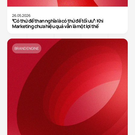
26.05.2026
❛Có thứ để than nghĩa là có thứ để tối ưu❜: Khi
Marketing chưa hiệu quả vẫn là một lợi thế
BRAND ENGINE