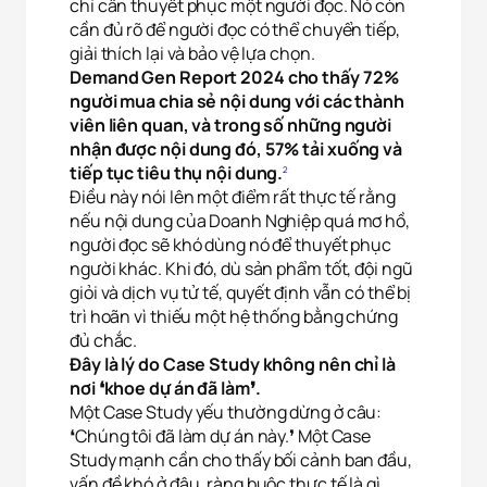
chỉ cần thuyết phục một người đọc. Nó còn
cần đủ rõ để người đọc có thể chuyển tiếp,
giải thích lại và bảo vệ lựa chọn.
Demand Gen Report 2024 cho thấy 72%
người mua chia sẻ nội dung với các thành
viên liên quan, và trong số những người
nhận được nội dung đó, 57% tải xuống và
tiếp tục tiêu thụ nội dung.
2
Điều này nói lên một điểm rất thực tế rằng
nếu nội dung của Doanh Nghiệp quá mơ hồ,
người đọc sẽ khó dùng nó để thuyết phục
người khác. Khi đó, dù sản phẩm tốt, đội ngũ
giỏi và dịch vụ tử tế, quyết định vẫn có thể bị
trì hoãn vì thiếu một hệ thống bằng chứng
đủ chắc.
Đây là lý do Case Study không nên chỉ là
nơi ❛khoe dự án đã làm❜.
Một Case Study yếu thường dừng ở câu:
❛Chúng tôi đã làm dự án này.❜ Một Case
Study mạnh cần cho thấy bối cảnh ban đầu,
vấn đề khó ở đâu, ràng buộc thực tế là gì,