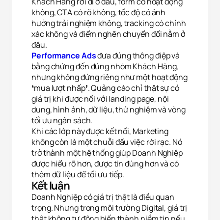
Khách Hàng rời đi ở đâu, form có hoạt động
Phân tích (Analytics)
không, CTA có rõ không, tốc độ có ảnh
Quảng cáo (Marketing)
hưởng trải nghiệm không, tracking có chính
xác không và điểm nghẽn chuyển đổi nằm ở
Từ chối hết
Lưu tùy chọn
Chấp nhận tất cả
đâu.
Performance Ads
đưa đúng thông điệp và
bằng chứng đến đúng nhóm Khách Hàng,
nhưng không đứng riêng như một hoạt động
❛mua lượt nhấp❜. Quảng cáo chỉ thật sự có
giá trị khi được nối với landing page, nội
dung, hình ảnh, dữ liệu, thử nghiệm và vòng
tối ưu ngân sách.
Khi các lớp này được kết nối, Marketing
không còn là một chuỗi đầu việc rời rạc. Nó
trở thành một hệ thống giúp Doanh Nghiệp
được hiểu rõ hơn, được tin đúng hơn và có
thêm dữ liệu để tối ưu tiếp.
Kết luận
Doanh Nghiệp có giá trị thật là điều quan
trọng. Nhưng trong môi trường Digital, giá trị
thật không tự động biến thành niềm tin nếu