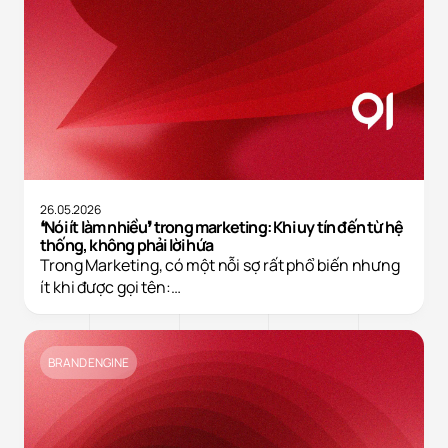
26.05.2026
❛Nói ít làm nhiều❜ trong marketing: Khi uy tín đến từ hệ
thống, không phải lời hứa
Trong Marketing, có một nỗi sợ rất phổ biến nhưng
ít khi được gọi tên:…
BRAND ENGINE