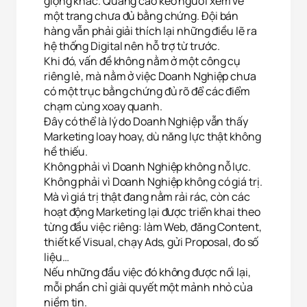
giọng khác. Quảng cáo kéo người xem về
một trang chưa đủ bằng chứng. Đội bán
hàng vẫn phải giải thích lại những điều lẽ ra
hệ thống Digital nên hỗ trợ từ trước.
Khi đó, vấn đề không nằm ở một công cụ
riêng lẻ, mà nằm ở việc Doanh Nghiệp chưa
có một trục bằng chứng đủ rõ để các điểm
chạm cùng xoay quanh.
Đây có thể là lý do Doanh Nghiệp vẫn thấy
Marketing loay hoay, dù năng lực thật không
hề thiếu.
Không phải vì Doanh Nghiệp không nỗ lực.
Không phải vì Doanh Nghiệp không có giá trị.
Mà vì giá trị thật đang nằm rải rác, còn các
hoạt động Marketing lại được triển khai theo
từng đầu việc riêng: làm Web, đăng Content,
thiết kế Visual, chạy Ads, gửi Proposal, đo số
liệu…
Nếu những đầu việc đó không được nối lại,
mỗi phần chỉ giải quyết một mảnh nhỏ của
niềm tin.