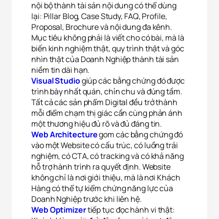
nội bộ thành tài sản nội dung có thể dùng
lại: Pillar Blog, Case Study, FAQ, Profile,
Proposal, Brochure và nội dung đa kênh.
Mục tiêu không phải là viết cho có bài, mà là
biến kinh nghiệm thật, quy trình thật và góc
nhìn thật của Doanh Nghiệp thành tài sản
niềm tin dài hạn.
Visual Studio
giúp các bằng chứng đó được
trình bày nhất quán, chỉn chu và đúng tầm.
Tất cả các sản phẩm Digital đều trở thành
mỗi điểm chạm thị giác cần cùng phản ánh
một thương hiệu đủ rõ và đủ đáng tin.
Web Architecture
gom các bằng chứng đó
vào một Website có cấu trúc, có luồng trải
nghiệm, có CTA, có tracking và có khả năng
hỗ trợ hành trình ra quyết định. Website
✕
Cài đặt Cookie
không chỉ là nơi giới thiệu, mà là nơi Khách
Hàng có thể tự kiểm chứng năng lực của
Cần thiết (Necessary)
Luôn bật
Doanh Nghiệp trước khi liên hệ.
Giúp website hoạt động ổn định và bảo mật. Không thu thập dữ
liệu cá nhân.
Web Optimizer
tiếp tục đọc hành vi thật: