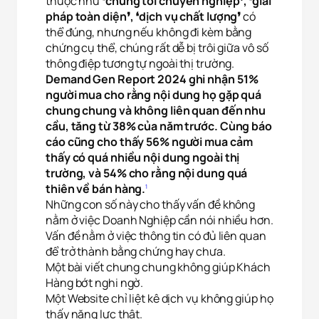
thuộc như
❛chúng tôi chuyên nghiệp❜, ❛giải
pháp toàn diện❜, ❛dịch vụ chất lượng❜
có
thể đúng, nhưng nếu không đi kèm bằng
chứng cụ thể, chúng rất dễ bị trôi giữa vô số
thông điệp tương tự ngoài thị trường.
Demand Gen Report 2024 ghi nhận 51%
người mua cho rằng nội dung họ gặp quá
chung chung và không liên quan đến nhu
cầu, tăng từ 38% của năm trước. Cùng báo
cáo cũng cho thấy 56% người mua cảm
thấy có quá nhiều nội dung ngoài thị
trường, và 54% cho rằng nội dung quá
thiên về bán hàng.
1
Những con số này cho thấy vấn đề không
nằm ở việc Doanh Nghiệp cần nói nhiều hơn.
Vấn đề nằm ở việc thông tin có đủ liên quan
để trở thành bằng chứng hay chưa.
Một bài viết chung chung không giúp Khách
Hàng bớt nghi ngờ.
Một Website chỉ liệt kê dịch vụ không giúp họ
thấy năng lực thật.