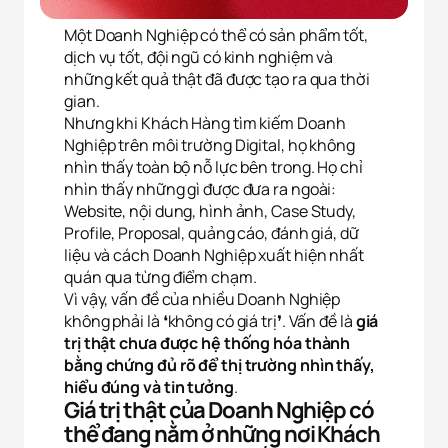
Một Doanh Nghiệp có thể có sản phẩm tốt,
dịch vụ tốt, đội ngũ có kinh nghiệm và
những kết quả thật đã được tạo ra qua thời
gian.
Nhưng khi Khách Hàng tìm kiếm Doanh
Nghiệp trên môi trường Digital, họ không
nhìn thấy toàn bộ nỗ lực bên trong. Họ chỉ
nhìn thấy những gì được đưa ra ngoài:
Website, nội dung, hình ảnh, Case Study,
Profile, Proposal, quảng cáo, đánh giá, dữ
liệu và cách Doanh Nghiệp xuất hiện nhất
quán qua từng điểm chạm.
Vì vậy, vấn đề của nhiều Doanh Nghiệp
không phải là ❛không có giá trị❜. Vấn đề là
giá
trị thật chưa được hệ thống hóa thành
bằng chứng đủ rõ để thị trường nhìn thấy,
hiểu đúng và tin tưởng
.
Giá trị thật của Doanh Nghiệp có
thể đang nằm ở những nơi Khách