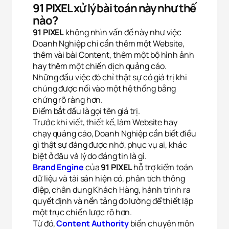
91 PIXEL xử lý bài toán này như thế
nào?
91 PIXEL
không nhìn vấn đề này như việc
Doanh Nghiệp chỉ cần thêm một Website,
thêm vài bài Content, thêm một bộ hình ảnh
hay thêm một chiến dịch quảng cáo.
Những đầu việc đó chỉ thật sự có giá trị khi
chúng được nối vào một hệ thống bằng
chứng rõ ràng hơn.
Điểm bắt đầu là gọi tên giá trị.
Trước khi viết, thiết kế, làm Website hay
chạy quảng cáo, Doanh Nghiệp cần biết điều
gì thật sự đáng được nhớ, phục vụ ai, khác
biệt ở đâu và lý do đáng tin là gì.
Brand Engine
của
91 PIXEL
hỗ trợ kiểm toán
dữ liệu và tài sản hiện có, phân tích thông
điệp, chân dung Khách Hàng, hành trình ra
quyết định và nền tảng đo lường để thiết lập
một trục chiến lược rõ hơn.
Từ đó,
Content Authority
biến chuyên môn