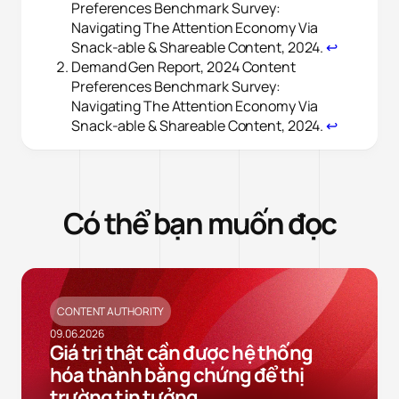
Preferences Benchmark Survey:
Navigating The Attention Economy Via
Snack-able & Shareable Content, 2024.
↩︎
Demand Gen Report, 2024 Content
Preferences Benchmark Survey:
Navigating The Attention Economy Via
Snack-able & Shareable Content, 2024.
↩︎
Có thể bạn muốn đọc
CONTENT AUTHORITY
09.06.2026
Giá trị thật cần được hệ thống
hóa thành bằng chứng để thị
trường tin tưởng