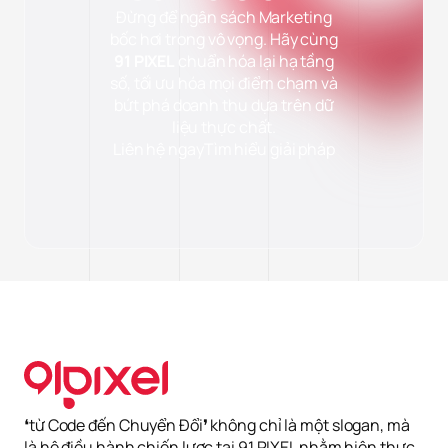
Đừng để ngân sách Marketing
bốc hơi trong vô vọng. Hãy cùng
91 PIXEL
chuẩn hóa lại hạ tầng
số, tối ưu hóa mọi điểm chạm và
bứt phá doanh thu dựa trên dữ
liệu thực chất.
Liên hệ ngay
Tìm hiểu giải pháp
❛từ Code đến Chuyển Đổi❜ không chỉ là một slogan, mà
là hệ điều hành chiến lược tại 91 PIXEL nhằm hiện thực