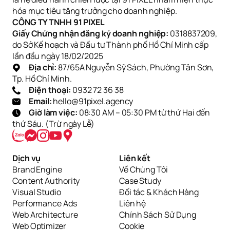
hóa mục tiêu tăng trưởng cho doanh nghiệp.
CÔNG TY TNHH 91 PIXEL
Giấy Chứng nhận đăng ký doanh nghiệp:
0318837209,
do Sở Kế hoạch và Đầu tư Thành phố Hồ Chí Minh cấp
lần đầu ngày 18/02/2025
Địa chỉ:
87/65A Nguyễn Sỹ Sách, Phường Tân Sơn,
Tp. Hồ Chí Minh.
Điện thoại:
0932 72 36 38
Email:
hello@91pixel.agency
Giờ làm việc:
08:30 AM – 05:30 PM từ thứ Hai đến
thứ Sáu. (Trừ ngày Lễ)
Dịch vụ
Liên kết
Brand Engine
Về Chúng Tôi
Content Authority
Case Study
Visual Studio
Đối tác & Khách Hàng
Performance Ads
Liên hệ
Web Architecture
Chính Sách Sử Dụng
Web Optimizer
Cookie