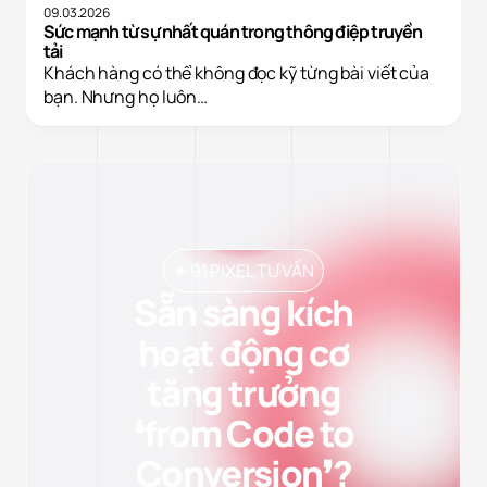
09.03.2026
Sức mạnh từ sự nhất quán trong thông điệp truyền
tải
Khách hàng có thể không đọc kỹ từng bài viết của
bạn. Nhưng họ luôn…
✦ 91 PIXEL TƯ VẤN
Sẵn sàng kích
hoạt động cơ
tăng trưởng
❛from Code to
Conversion❜?