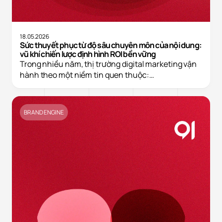
18.05.2026
Sức thuyết phục từ độ sâu chuyên môn của nội dung:
vũ khí chiến lược định hình ROI bền vững
Trong nhiều năm, thị trường digital marketing vận
hành theo một niềm tin quen thuộc:…
BRAND ENGINE