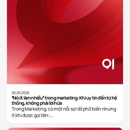
26.05.2026
❛Nói ít làm nhiều❜ trong marketing: Khi uy tín đến từ hệ
thống, không phải lời hứa
Trong Marketing, có một nỗi sợ rất phổ biến nhưng
ít khi được gọi tên:…